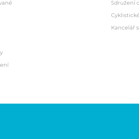
ované
Sdružení 
Cyklistické
Kancelář 
y
ení