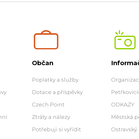
Občan
Informač
Poplatky a služby
Organizace
ávy
Dotace a příspěvky
Petřkovic
Czech Point
ODKAZY
nní
Ztráty a nálezy
Městská po
Potřebuji si vyřídit
Ostravský 