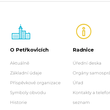
O Petřkovicích
Radnice
Aktuálně
Úřední deska
Základní údaje
Orgány samospr
Příspěvkové organizace
Úřad
Symboly obvodu
Kontakty a telefo
Historie
seznam