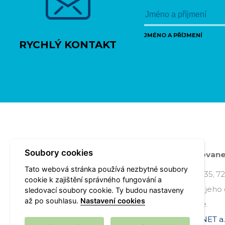
JMÉNO A PŘÍJMENÍ
RYCHLÝ KONTAKT
Soubory cookies
Poslední změna:
Pondělí 20.06.2011 09:09
- ovan
Tato webová stránka používá nezbytné soubory
Úřad městského obvodu Petřkovice, Hlučínská 135, 72
cookie k zajištění správného fungování a
Všechna práva vyhrazena - použití obsahu nebo jeho 
sledovací soubory cookie. Ty budou nastaveny
až po souhlasu.
Nastavení cookies
souhlasem Úřadu městského obvodu Petřkovice.
Webové stránky jsou ve správě společnosti
OVANET a.