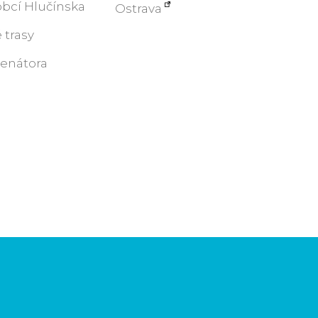
obcí Hlučínska
Ostrava
 trasy
senátora