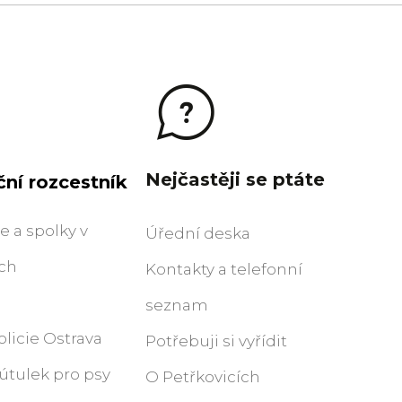
Nejčastěji se ptáte
ní rozcestník
 a spolky v
Úřední deska
ích
Kontakty a telefonní
seznam
licie Ostrava
Potřebuji si vyřídit
útulek pro psy
O Petřkovicích