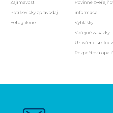
Zajímavosti
Povinně zveřejň
Petřkovický zpravodaj
informace
Fotogalerie
Vyhlášky
Veřejné zakázky
Uzavřené smlouv
Rozpočtová opatř