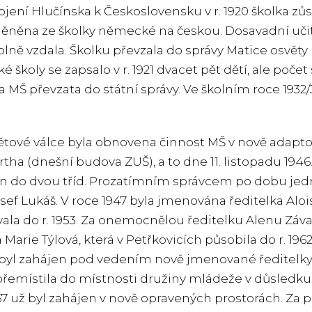
ojení Hlučínska k Československu v r. 1920 školka zůst
ěněna ze školky německé na českou. Dosavadní učit
lně vzdala. Školku převzala do správy Matice osvěty 
 školy se zapsalo v r. 1921 dvacet pět dětí, ale počet 
la MŠ převzata do státní správy. Ve školním roce 1932/
světové válce byla obnovena činnost MŠ v nově adapt
rtha (dnešní budova ZUŠ), a to dne 11. listopadu 1946.
n do dvou tříd. Prozatímním správcem po dobu jedn
osef Lukáš. V roce 1947 byla jmenována ředitelka Aloi
ala do r. 1953. Za onemocnělou ředitelku Alenu Záva
a Marie Týlová, která v Petřkovicích působila do r. 1
 byl zahájen pod vedením nově jmenované ředitelky V
přemístila do místnosti družiny mládeže v důsledku 
67 už byl zahájen v nově opravených prostorách. Za 