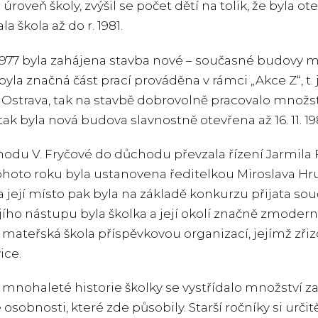
 úroveň školy, zvýšil se počet dětí na tolik, že byla 
a škola až do r. 1981.
1977 byla zahájena stavba nové – současné budovy m
 byla značná část prací prováděna v rámci „Akce Z“, t
 Ostrava, tak na stavbě dobrovolně pracovalo množst
 tak byla nová budova slavnostně otevřena až 16. 11. 19
odu V. Fryčové do důchodu převzala řízení Jarmila Fu
tohoto roku byla ustanovena ředitelkou Miroslava 
a její místo pak byla na základě konkurzu přijata s
jího nástupu byla školka a její okolí značně zmode
 mateřská škola příspěvkovou organizací, jejímž zři
ice.
nohaleté historie školky se vystřídalo množství 
 osobnosti, které zde působily. Starší ročníky si u