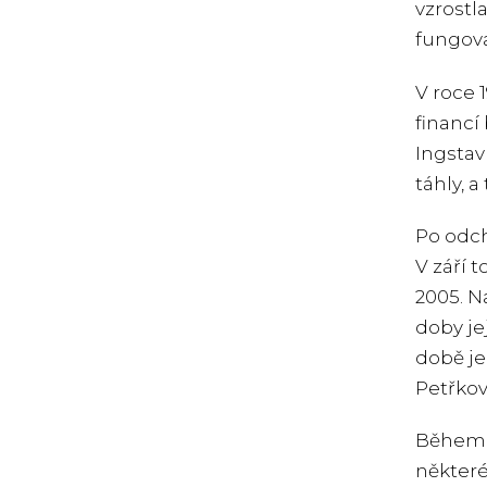
vzrostla
fungoval
V roce 
financí
Ingstav
táhly, a
Po odch
V září 
2005. N
doby je
době je
Petřkov
Během m
některé