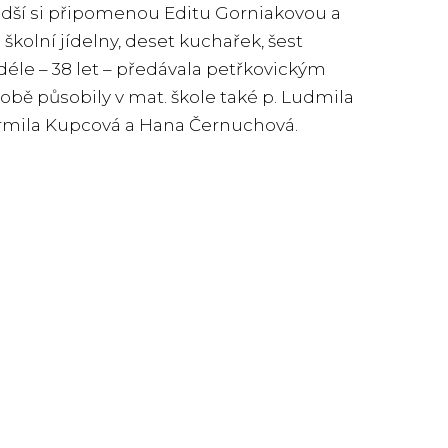
adší si připomenou Editu Gorniakovou a
kolní jídelny, deset kuchařek, šest
ejdéle – 38 let – předávala petřkovickým
bě působily v mat. škole také p. Ludmila
Jarmila Kupcová a Hana Černuchová.