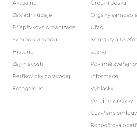
Aktuálně
Úřední deska
Základní údaje
Orgány samospr
Příspěvkové organizace
Úřad
Symboly obvodu
Kontakty a telefo
Historie
seznam
Zajímavosti
Povinně zveřejň
Petřkovický zpravodaj
informace
Fotogalerie
Vyhlášky
Veřejné zakázky
Uzavřené smlouv
Rozpočtová opatř