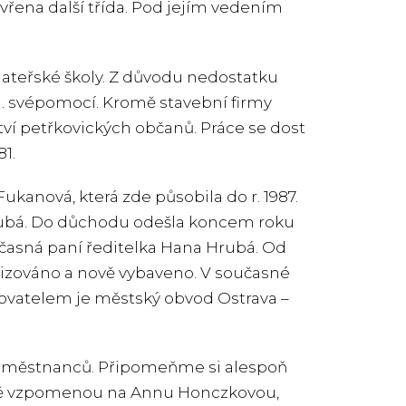
otevřena další třída. Pod jejím vedením
ateřské školy. Z důvodu nedostatku
. j. svépomocí. Kromě stavební firmy
ví petřkovických občanů. Práce se dost
81.
kanová, která zde působila do r. 1987.
Hrubá. Do důchodu odešla koncem roku
oučasná paní ředitelka Hana Hrubá. Od
rnizováno a nově vybaveno. V současné
zovatelem je městský obvod Ostrava –
zaměstnanců. Připomeňme si alespoň
rčitě vzpomenou na Annu Honczkovou,