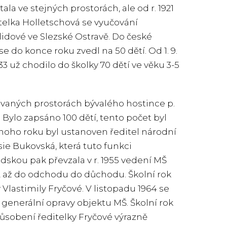
ala ve stejných prostorách, ale od r. 1921
elka Holletschová se vyučování
lidové ve Slezské Ostravě. Do české
se do konce roku zvedl na 50 dětí. Od 1. 9.
33 už chodilo do školky 70 dětí ve věku 3-5
ovaných prostorách bývalého hostince p.
 Bylo zapsáno 100 dětí, tento počet byl
oho roku byl ustanoven ředitel národní
sie Bukovská, která tuto funkci
dskou pak převzala v r. 1955 vedení MŠ
962 až do odchodu do důchodu. Školní rok
lastimily Fryčové. V listopadu 1964 se
generální opravy objektu MŠ. Školní rok
působení ředitelky Fryčové výrazně