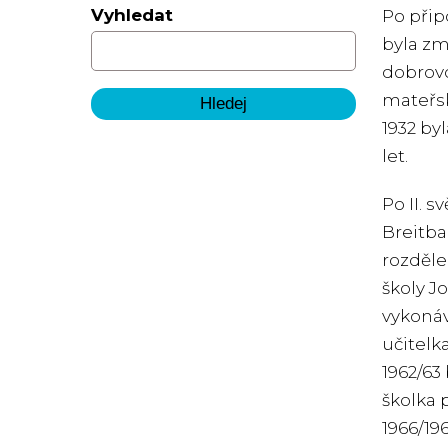
Vyhledat
Po přip
byla zm
dobrovo
mateřské
1932 by
let.
Po II. 
Breitba
rozděle
školy J
vykonáv
učitelk
1962/63
školka 
1966/19