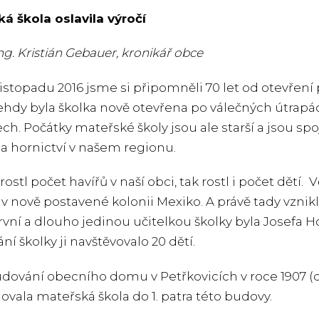
á škola oslavila výročí
ng. Kristián Gebauer, kronikář obce
 listopadu 2016 jsme si připomněli 70 let od otevření
Tehdy byla školka nově otevřena po válečných útra
h. Počátky mateřské školy jsou ale starší a jsou s
 hornictví v našem regionu.
rostl počet havířů v naší obci, tak rostl i počet dětí.
v nově postavené kolonii Mexiko. A právě tady vznikla 
První a dlouho jedinou učitelkou školky byla Josefa H
ní školky ji navštěvovalo 20 dětí.
dování obecního domu v Petřkovicích v roce 1907 (d
ovala mateřská škola do 1. patra této budovy.