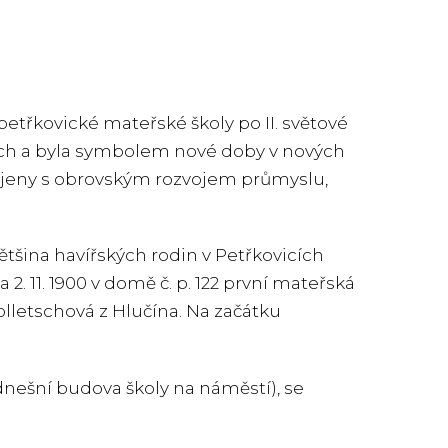
 petřkovické mateřské školy po II. světové
pách a byla symbolem nové doby v nových
pojeny s obrovským rozvojem průmyslu,
 Většina havířských rodin v Petřkovicích
2. 11. 1900 v domě č. p. 122 první mateřská
olletschová z Hlučína. Na začátku
nešní budova školy na náměstí), se