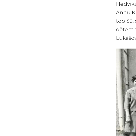
Hedviku
Annu Ku
topičů, 
dětem z
Lukášov