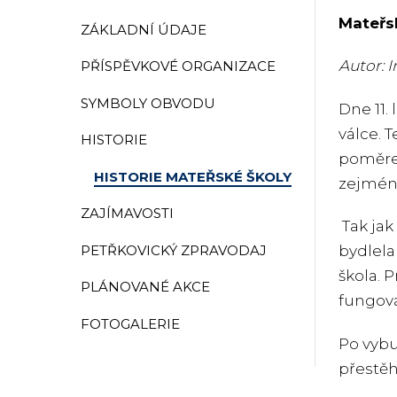
Mateřsk
ZÁKLADNÍ ÚDAJE
Autor: I
PŘÍSPĚVKOVÉ ORGANIZACE
SYMBOLY OBVODU
Dne 11.
válce. 
HISTORIE
poměrec
HISTORIE MATEŘSKÉ ŠKOLY
zejména
ZAJÍMAVOSTI
Tak jak 
PETŘKOVICKÝ ZPRAVODAJ
bydlela 
škola. 
PLÁNOVANÉ AKCE
fungová
FOTOGALERIE
Po vybu
přestěh