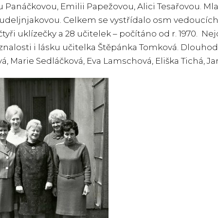
 Panáčkovou, Emilii Papežovou, Alici Tesařovou. Ml
deljnjakovou. Celkem se vystřídalo osm vedoucích š
čtyři uklízečky a 28 učitelek – počítáno od r. 1970. N
nalosti i lásku učitelka Štěpánka Tomková. Dlouhodo
á, Marie Sedláčková, Eva Lamschová, Eliška Tichá, 