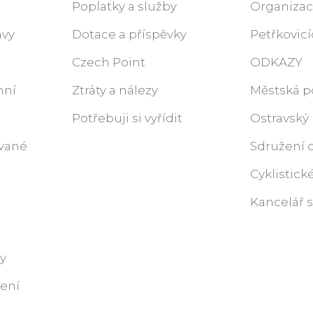
Poplatky a služby
Organizace
ávy
Dotace a příspěvky
Petřkovic
Czech Point
ODKAZY
nní
Ztráty a nálezy
Městská po
Potřebuji si vyřídit
Ostravský 
ované
Sdružení 
Cyklistické
Kancelář 
y
ení