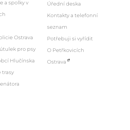
 a spolky v
Úřední deska
ích
Kontakty a telefonní
seznam
licie Ostrava
Potřebuji si vyřídit
útulek pro psy
O Petřkovicích
obcí Hlučínska
Ostrava
 trasy
senátora