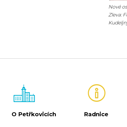
Nové os
Zleva: 
Kudeljn
O Petřkovicích
Radnice